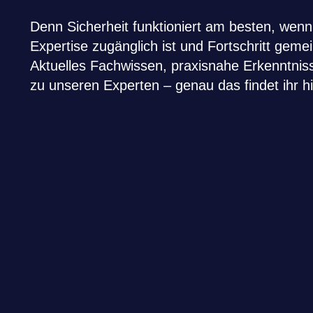
Denn Sicherheit funktioniert am besten, wenn 
Expertise zugänglich ist und Fortschritt geme
Aktuelles Fachwissen, praxisnahe Erkenntnis
André Kraemer
zu unseren Experten – genau das findet ihr hi
New Business | Project Manager
Kostenlose Beratung vereinbaren